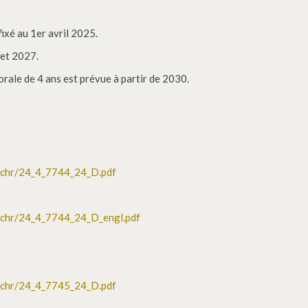
ixé au 1er avril 2025.
et 2027.
rale de 4 ans est prévue à partir de 2030.
sschr/24_4_7744_24_D.pdf
sschr/24_4_7744_24_D_engl.pdf
sschr/24_4_7745_24_D.pdf