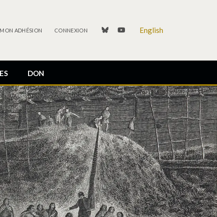
English
linkedin
youtube
 MON ADHÉSION
CONNEXION
ES
DON