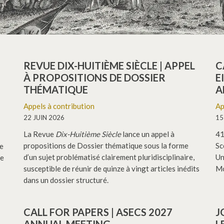
REVUE DIX-HUITIÈME SIÈCLE | APPEL
C
À PROPOSITIONS DE DOSSIER
E
THÉMATIQUE
A
Appels à contribution
Ap
22 JUIN 2026
15
La Revue
Dix-Huitième Siècle
lance un appel à
41
propositions de Dossier thématique sous la forme
Sc
ue
d’un sujet problématisé clairement pluridisciplinaire,
Un
ie
susceptible de réunir de quinze à vingt articles inédits
Mo
dans un dossier structuré.
CALL FOR PAPERS | ASECS 2027
J