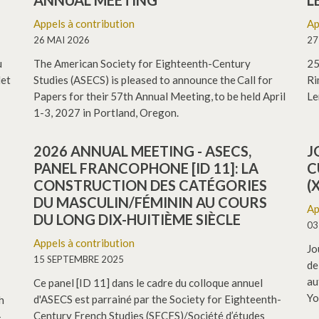
ANNUAL MEETING
L
Appels à contribution
Ap
26 MAI 2026
27
u
The American Society for Eighteenth-Century
25
let
Studies (ASECS) is pleased to announce the Call for
Ri
Papers for their 57th Annual Meeting, to be held April
Le
1-3, 2027 in Portland, Oregon.
2026 ANNUAL MEETING - ASECS,
J
PANEL FRANCOPHONE [ID 11]: LA
C
CONSTRUCTION DES CATÉGORIES
(
DU MASCULIN/FÉMININ AU COURS
Ap
DU LONG DIX-HUITIÈME SIÈCLE
03
Appels à contribution
Jo
15 SEPTEMBRE 2025
de
au
Ce panel [ID 11] dans le cadre du colloque annuel
Yo
d'ASECS est parrainé par the Society for Eighteenth-
h
Century French Studies (SECFS)/Société d’études
-