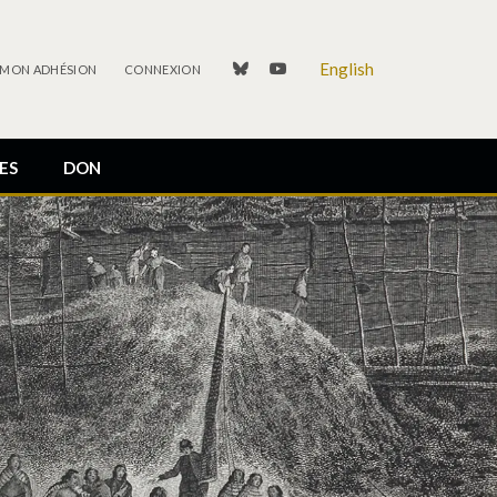
English
linkedin
youtube
 MON ADHÉSION
CONNEXION
ES
DON