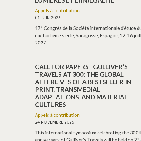
LUMIÈRES ET L’(IN)ÉGALITÉ
Appels à contribution
01 JUIN 2026
e
17
Congrès de la Société internationale d'étude d
dix-huitième siècle, Saragosse, Espagne, 12-16 juil
2027.
CALL FOR PAPERS | GULLIVER’S
TRAVELS AT 300: THE GLOBAL
AFTERLIVES OF A BESTSELLER IN
PRINT, TRANSMEDIAL
ADAPTATIONS, AND MATERIAL
CULTURES
Appels à contribution
24 NOVEMBRE 2025
This international symposium celebrating the 300t
anniversary of Gulliver’s Travels will be held on 23